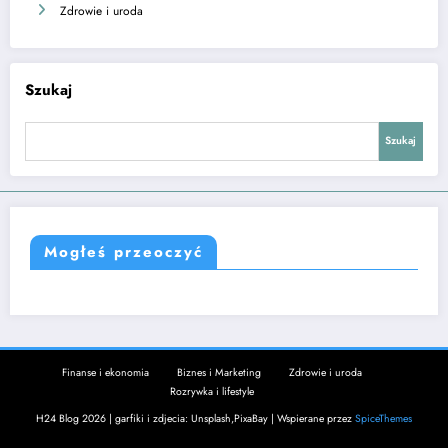
Zdrowie i uroda
Szukaj
Szukaj
Mogłeś przeoczyć
Finanse i ekonomia
Biznes i Marketing
Zdrowie i uroda
Rozrywka i lifestyle
H24 Blog 2026 | garfiki i zdjecia: Unsplash,PixaBay | Wspierane przez
SpiceThemes