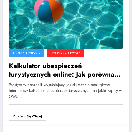
FINANSE I EKONOMIA
ROZRYWKA I LIFESTYLE
Kalkulator ubezpieczeń
turystycznych online: Jak porównać
polisy i nie przepłacić?
Praktyczny poradnik wyjaśniający, jak skutecznie obsługiwać
internetowy kalkulator ubezpieczeń turystycznych, na jakie zapisy w
OWU…
Dowiedz Się Więcej