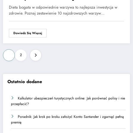
i odporności?
Dieta bogata w odpowiednie warzywa to najlepsza inwestycja w
zdrowie. Poznaj zestawienie 10 najzdrowszych warzyw…
Dowiedz Się Więcej
Stronicowanie
1
2
wpisów
Ostatnio dodane
Kalkulator ubezpieczeń turystycznych online: Jak porównać polisy i nie
przepłacić?
Poradnik: Jak krok po kroku założyć Konto Santander i zgarnąć pełną
premię